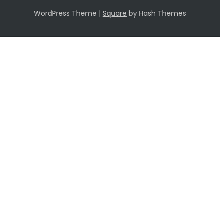
WordPress Theme
|
Square
by Hash Themes