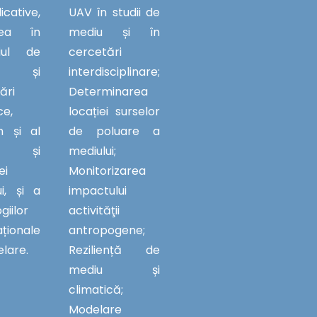
cative,
UAV în studii de
irea în
mediu și în
iul de
cercetări
u și
interdisciplinare;
ări
Determinarea
ce,
locației surselor
 și al
de poluare a
ii și
mediului;
ei
Monitorizarea
i, și a
impactului
giilor
activităţii
ționale
antropogene;
lare.
Reziliență de
mediu și
climatică;
Modelare